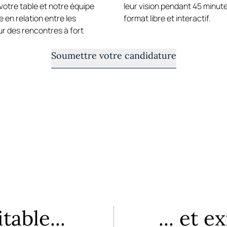
votre table et notre équipe
leur vision pendant 45 minut
se en relation entre les
format libre et interactif.
 des rencontres à fort
Soumettre votre candidature
table...
... et e