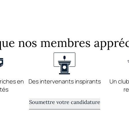
que nos membres appréc
riches en
Des intervenants inspirants
Un club
tés
r
Soumettre votre candidature