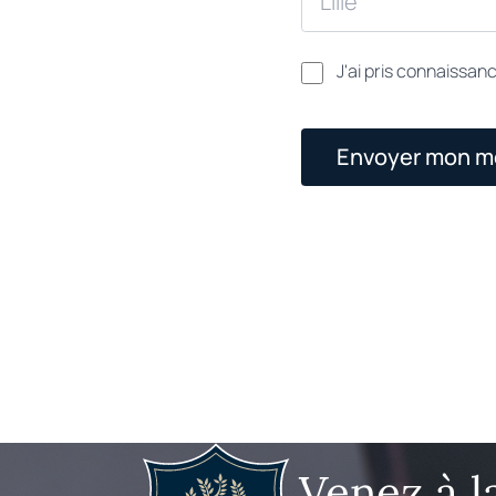
J'ai pris connaissan
Envoyer mon 
Venez à l