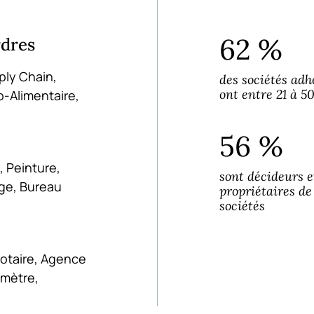
62 %
rdres
ply Chain,
des sociétés adh
ont entre 21 à 5
o-Alimentaire,
56 %
, Peinture,
sont décideurs e
ge, Bureau
propriétaires de
sociétés
otaire, Agence
omètre,